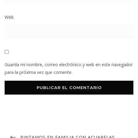
Web
Guarda mi nombre, correo electrónico y web en este navegador
para la próxima vez que comente.
Navegación
de
ENTRADA
PINTAMOS EN FAMILIA CON ACUARELAS