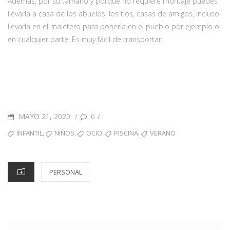
Además, por su tamaño y porque no requiere montaje puedes
llevarla a casa de los abuelos, los tios, casas de amigos, incluso
llevarla en el maletero para ponerla en el pueblo por ejemplo o
en cualquier parte. Es muy fácil de transportar.
PUBLICADO
MAYO 21, 2020
/
/
0
EN
ETIQUETAS
,
,
,
,
INFANTIL
NIÑOS
OCIO
PISCINA
VERANO
CATEGORÍAS
PERSONAL