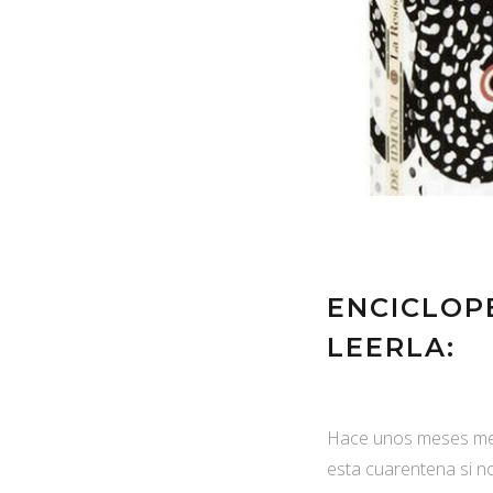
ENCICLOP
LEERLA:
Hace unos meses me 
esta cuarentena si n