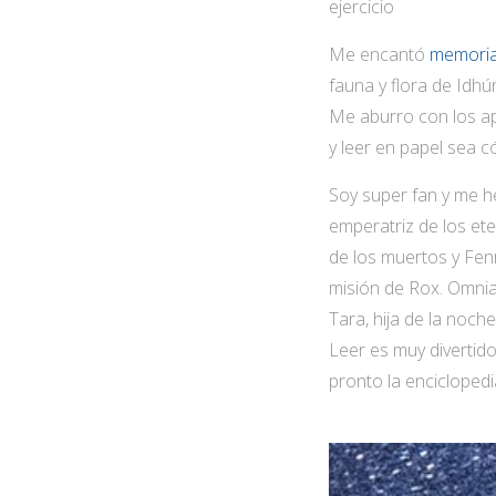
ejercicio
Me encantó
memoria
fauna y flora de Idhú
Me aburro con los ap
y leer en papel sea 
Soy super fan y me he
emperatriz de los eter
de los muertos y Fenri
misión de Rox. Omnia,
Tara, hija de la noche
Leer es muy divertido
pronto la encicloped