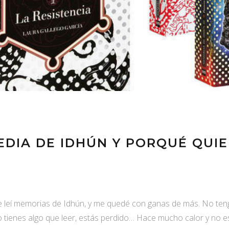
EDIA DE IDHÚN Y PORQUÉ QUI
leí memorias de Idhún, y me quedé con ganas de más. No teng
o tienes algo que leer, estás perdido… Hace mucho calor y no 