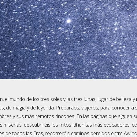
, el mundo de los tres soles y las tres lunas, lugar de belleza y 
as, de magia y de leyenda. Preparaos, viajeros, para conocer a 
umbres y sus más remotos rincones. En las páginas que siguen se
s miserias; descubriréis los mitos idhunitas más evocadores, c
s de todas las Eras, recorreréis caminos perdidos entre Awino