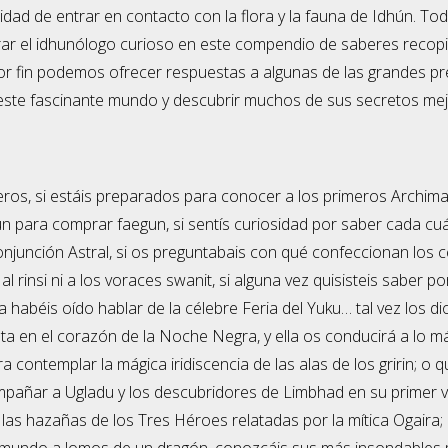
idad de entrar en contacto con la flora y la fauna de Idhún. T
r el idhunólogo curioso en este compendio de saberes recopi
or fin podemos ofrecer respuestas a algunas de las grandes p
este fascinante mundo y descubrir muchos de sus secretos me
eros, si estáis preparados para conocer a los primeros Archimag
ún para comprar faegun, si sentís curiosidad por saber cada cu
njunción Astral, si os preguntabais con qué confeccionan los ce
al rinsi ni a los voraces swanit, si alguna vez quisisteis saber po
ca habéis oído hablar de la célebre Feria del Yuku… tal vez los d
lta en el corazón de la Noche Negra, y ella os conducirá a lo 
contemplar la mágica iridiscencia de las alas de los gririn; o qu
mpañar a Ugladu y los descubridores de Limbhad en su primer v
 las hazañas de los Tres Héroes relatadas por la mítica Ogaira;
l mundo a lomos de un dragón, conozcáis sus más insondables m