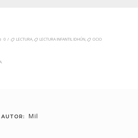
ETIQUETAS
,
,
/
0
LECTURA
LECTURA INFANTIL IDHÚN
OCIO
A
Mil
AUTOR: