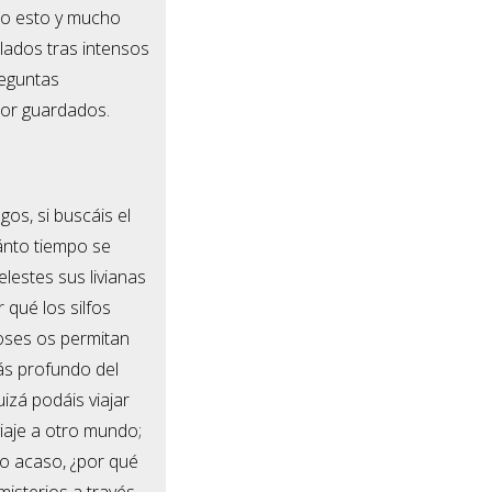
odo esto y mucho
lados tras intensos
reguntas
jor guardados.
os, si buscáis el
ánto tiempo se
lestes sus livianas
r qué los silfos
ioses os permitan
más profundo del
izá podáis viajar
iaje a otro mundo;
 o acaso, ¿por qué
isterios a través