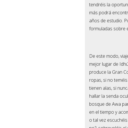
tendréis la oportun
más podrá encontra
años de estudio. P
formuladas sobre 
De este modo, viaj
mejor lugar de Idh
produce la Gran Co
ropas, si no teméis 
tienen alas, si nun
hallar la senda ocu
bosque de Awa para 
en el tiempo y aco
o tal vez escuchéis
no?, sobrevoléis e