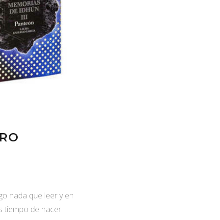
ERO
o nada que leer y en
es tiempo de hacer