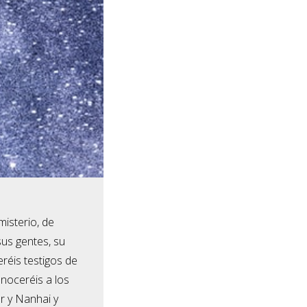
misterio, de
sus gentes, su
réis testigos de
onoceréis a los
r y Nanhai y