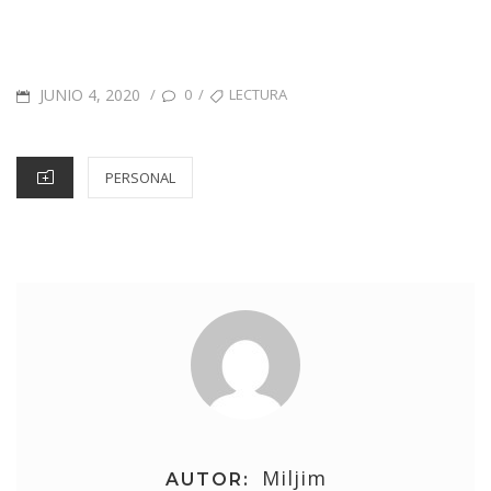
PUBLICADO
ETIQUETAS
JUNIO 4, 2020
/
/
0
LECTURA
EN
CATEGORÍAS
PERSONAL
Miljim
AUTOR: