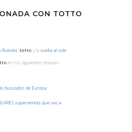
IONADA CON TOTTO
n Ruedas
,
totto
y la
vuelta al cole
.
tto
en los siguientes enlaces
ás buscados de Europa
OLARES superventas que vas a