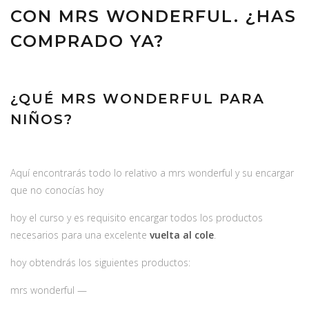
CON MRS WONDERFUL. ¿HAS
COMPRADO YA?
¿QUÉ MRS WONDERFUL PARA
NIÑOS?
Aquí encontrarás todo lo relativo a mrs wonderful y su encargar
que no conocías hoy
hoy el curso y es requisito encargar todos los productos
necesarios para una excelente
vuelta al cole
.
hoy obtendrás los siguientes productos:
mrs wonderful —