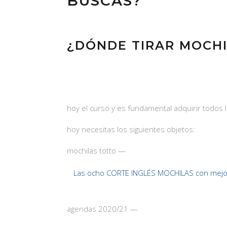
BUSCAS?
¿DÓNDE TIRAR MOCH
hoy el curso y es fundamental adquirir todos
hoy necesitas los siguientes objetos:
mochilas totto —
Las ocho CORTE INGLÉS MOCHILAS con mejo
agendas 2020/21 —