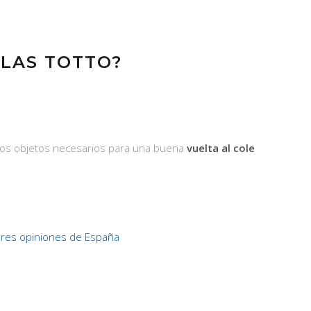
ILAS TOTTO?
 los objetos necesarios para una buena
vuelta al cole
res opiniones de España