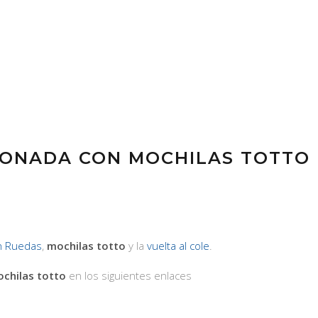
IONADA CON MOCHILAS TOTTO
n Ruedas
,
mochilas totto
y la
vuelta al cole
.
chilas totto
en los siguientes enlaces