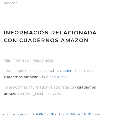
amazon
INFORMACIÓN RELACIONADA
CON CUADERNOS AMAZON
Más información relacionada:
Todo lo que quieres saber sobre
cuadernos escolares
,
cuadernos amazon
y la
vuelta al cole
.
Tenemos más información relacionada con
cuadernos
amazon
en los siguientes enlaces
« Los nueve CUADERNOS DE
Los LIBRETA DIBUJO más