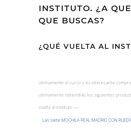
INSTITUTO. ¿A QU
QUE BUSCAS?
¿QUÉ VUELTA AL INS
ultimamente el curso y es interesante compr
ultimamente obtendrás los siguientes produc
vuelta al instituto —
Las siete MOCHILA REAL MADRID CON RUED