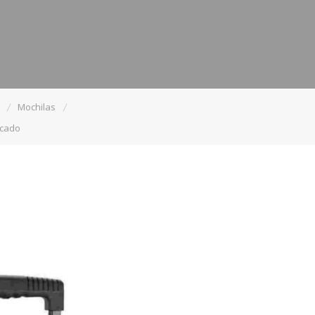
Mochilas
rcado