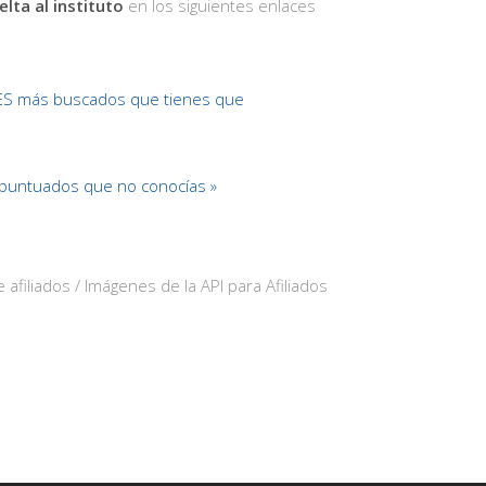
elta al instituto
en los siguientes enlaces
ES más buscados que tienes que
untuados que no conocías »
 afiliados / Imágenes de la API para Afiliados