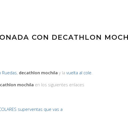
IONADA CON DECATHLON MOCH
n Ruedas
,
decathlon mochila
y la
vuelta al cole
.
cathlon mochila
en los siguientes enlaces
COLARES superventas que vas a