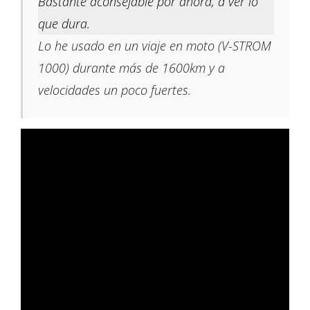
Bastante aconsejable por ahora, a ver lo
que dura.
Lo he usado en un viaje en moto (V-STROM
1000) durante más de 1600km y a
velocidades un poco fuertes.