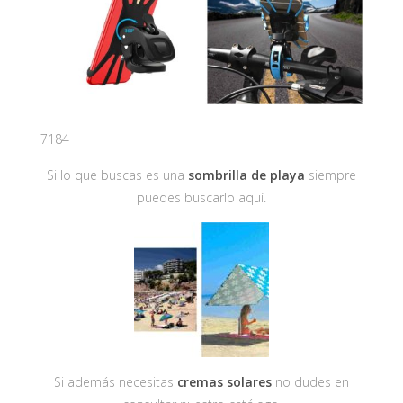
7184
Si lo que buscas es una
sombrilla de playa
siempre
puedes buscarlo aquí.
Si además necesitas
cremas solares
no dudes en