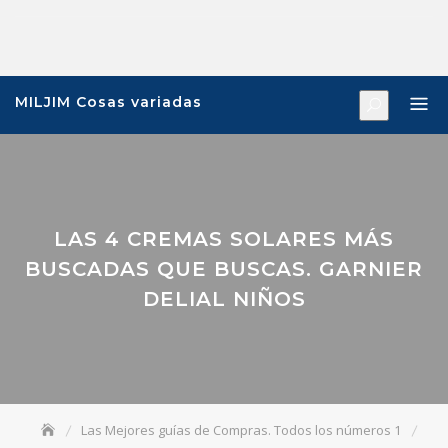
Saltar
al
contenido
MILJIM Cosas variadas
LAS 4 CREMAS SOLARES MÁS
BUSCADAS QUE BUSCAS. GARNIER
DELIAL NIÑOS
Las Mejores guías de Compras. Todos los números 1