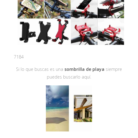
7184
Si lo que buscas es una
sombrilla de playa
siempre
puedes buscarlo aquí.