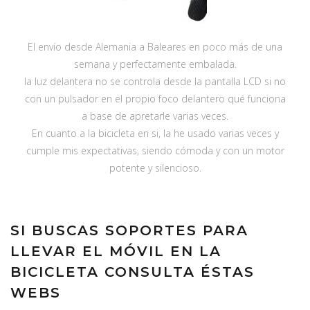
El envío desde Alemania a Baleares en poco más de una
semana y perfectamente embalada.
la luz delantera no se controla desde la pantalla LCD si no
con un pulsador en el propio foco delantero qué funciona
a base de apretarle varias veces.
En cuanto a la bicicleta en si, la he usado varias veces y
cumple mis expectativas, siendo cómoda y con un motor
potente y silencioso.
SI BUSCAS SOPORTES PARA
LLEVAR EL MÓVIL EN LA
BICICLETA CONSULTA ÉSTAS
WEBS