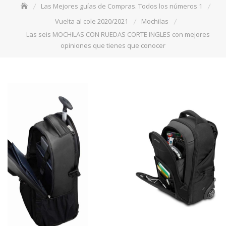
Las Mejores guías de Compras. Todos los números 1
Vuelta al cole 2020/2021
Mochilas
Las seis MOCHILAS CON RUEDAS CORTE INGLES con mejores
opiniones que tienes que conocer