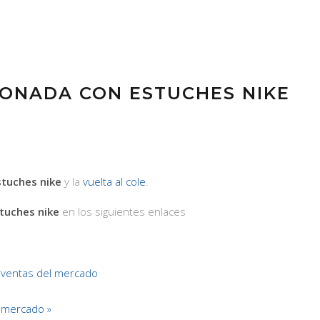
IONADA CON ESTUCHES NIKE
stuches nike
y la
vuelta al cole
.
tuches nike
en los siguientes enlaces
rventas del mercado
 mercado »