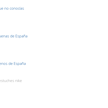
ue no conocías
uenas de España
enos de España
estuches nike