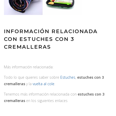
INFORMACIÓN RELACIONADA
CON ESTUCHES CON 3
CREMALLERAS
Más información relacionada:
Todo lo que quieres saber sobre
Estuches
,
estuches con 3
cremalleras
y la
vuelta al cole
.
Tenemos más información relacionada con
estuches con 3
cremalleras
en los siguientes enlaces