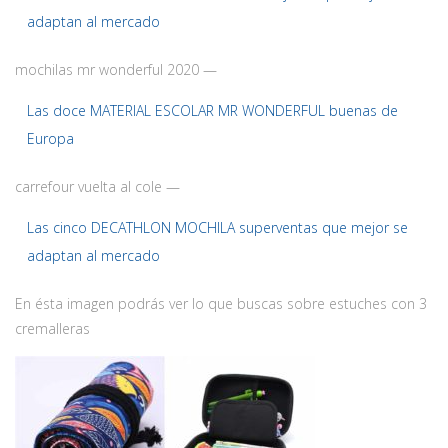
adaptan al mercado
mochilas mr wonderful 2020 —
Las doce MATERIAL ESCOLAR MR WONDERFUL buenas de
Europa
carrefour vuelta al cole —
Las cinco DECATHLON MOCHILA superventas que mejor se
adaptan al mercado
En ésta imagen podrás ver lo que buscas sobre estuches con 3
cremalleras