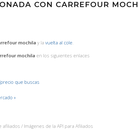
IONADA CON CARREFOUR MOCH
arrefour mochila
y la
vuelta al cole
.
rrefour mochila
en los siguientes enlaces
/precio que buscas
rcado »
 afiliados / Imágenes de la API para Afiliados