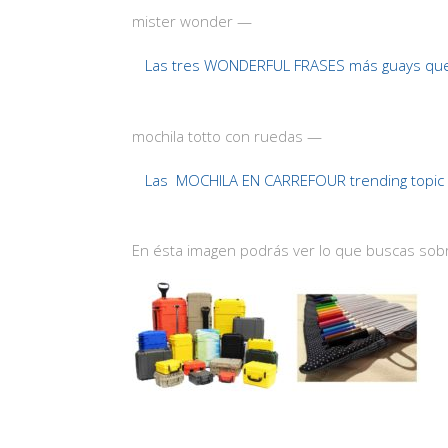
mister wonder —
Las tres WONDERFUL FRASES más guays qu
mochila totto con ruedas —
Las MOCHILA EN CARREFOUR trending topic 
En ésta imagen podrás ver lo que buscas sob