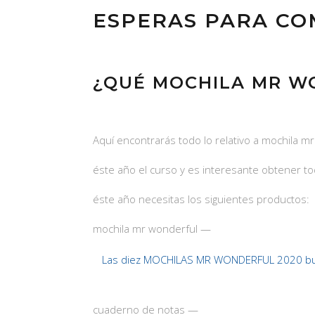
ESPERAS PARA CO
¿QUÉ MOCHILA MR W
Aquí encontrarás todo lo relativo a mochila 
éste año el curso y es interesante obtener t
éste año necesitas los siguientes productos:
mochila mr wonderful —
Las diez MOCHILAS MR WONDERFUL 2020 b
cuaderno de notas —