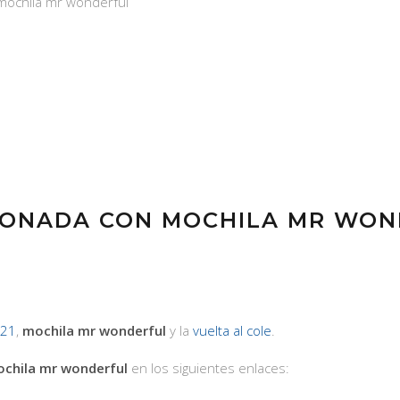
 mochila mr wonderful
IONADA CON MOCHILA MR WO
/21
,
mochila mr wonderful
y la
vuelta al cole
.
chila mr wonderful
en los siguientes enlaces: