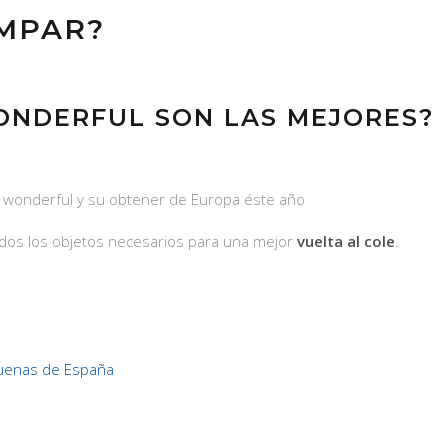
MPAR?
ONDERFUL SON LAS MEJORES?
mr wonderful y su obtener de Europa éste año
odos los objetos necesarios para una mejor
vuelta al cole
.
uenas de España