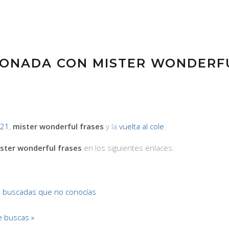
IONADA CON MISTER WONDERF
/21
,
mister wonderful frases
y la
vuelta al cole
.
ster wonderful frases
en los siguientes enlaces:
 buscadas que no conocías
 buscas »