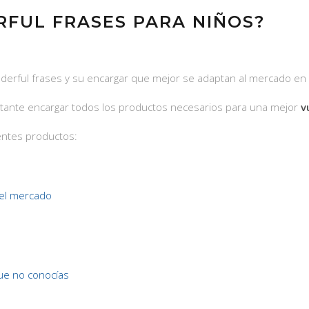
FUL FRASES PARA NIÑOS?
nderful frases y su encargar que mejor se adaptan al mercado en 
ortante encargar todos los productos necesarios para una mejor
v
ientes productos:
el mercado
ue no conocías