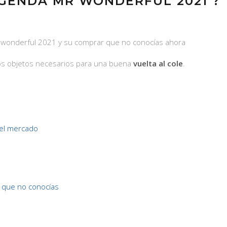
GENDA MR WONDERFUL 2021 ?
r wonderful 2021 y su comprar que no conocías ahora
los objetos necesarios para una buena
vuelta al cole
.
el mercado
que no conocías