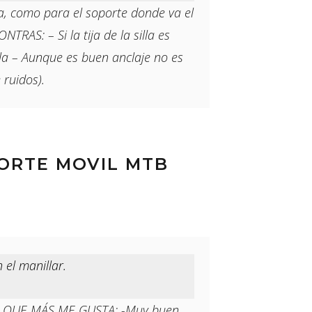
ja, como para el soporte donde va el
TRAS: – Si la tija de la silla es
a – Aunque es buen anclaje no es
 ruidos).
PORTE MOVIL MTB
 el manillar.
 LO QUE MÁS ME GUSTA: -Muy buen