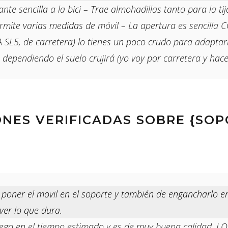
e sencilla a la bici – Trae almohadillas tanto para la ti
ermite varias medidas de móvil – La apertura es sencilla CON
L5, de carretera) lo tienes un poco crudo para adaptarl
 dependiendo el suelo crujirá (yo voy por carretera y hace
ONES VERIFICADAS SOBRE {SO
y poner el movil en el soporte y también de engancharlo en
ver lo que dura.
llego en el tiempo estimado y es de muy buena calidad,