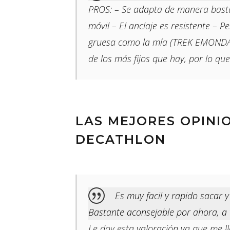
PROS: – Se adapta de manera bastant
móvil – El anclaje es resistente – P
gruesa como la mía (TREK EMONDA S
de los más fijos que hay, por lo que
LAS MEJORES OPINI
DECATHLON
Es muy facil y rapido sacar 
Bastante aconsejable por ahora, a 
Le doy esta valoración ya que me 