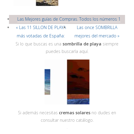
Las Mejores guías de Compras. Todos los números 1
« Las 11 SILLON DE PLAYA
Las once SOMBRILLA
más votadas de España:
mejores del mercado »
Si lo que buscas es una
sombrilla de playa
siempre
puedes buscarla aquí.
Si además necesitas
cremas solares
no dudes en
consultar nuestro catálogo.