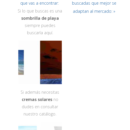
que vas a encontrar:
buscadas que mejor se
Si lo que buscas es una
adaptan al mercado: »
sombrilla de playa
siempre puedes
buscarla aquí.
Si además necesitas
cremas solares
no
dudes en consultar
nuestro catálogo.