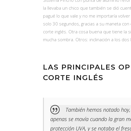
Sistema Pincho con punta de aluminio refor
la llevaba un chico que también se dió cue
pagué lo que vale y no me importaría volver 
solo 30 segundos, gracias a su maneta con do
corte inglés. Otra cosa buena que tiene la s
mucha sombra. Otros: inclinación a los dos l
LAS PRINCIPALES OP
CORTE INGLÉS
También hemos notado hoy, qu
apenas se movía cuando la gran mal
protección UVA, y se notaba el fresc