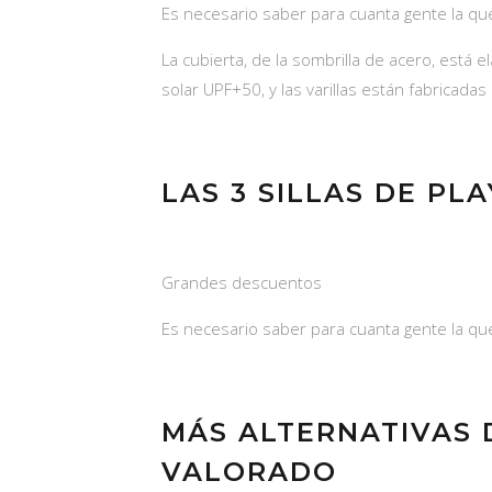
Es necesario saber para cuanta gente la qu
La cubierta, de la sombrilla de acero, está 
solar UPF+50, y las varillas están fabricadas c
LAS 3 SILLAS DE PL
Grandes descuentos
Es necesario saber para cuanta gente la qu
MÁS ALTERNATIVAS D
VALORADO