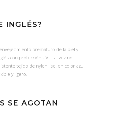
E INGLÉS?
envejecimiento prematuro de la piel y
nglés con protección UV.. Tal vez no
tente tejido de nylon liso, en color azul
ible y ligero.
ES SE AGOTAN