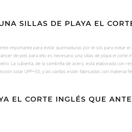
NA SILLAS DE PLAYA EL CORT
nte importante para evitar quemaduras por el sol, para evitar el 
ncer de piel, para ello es necesario una sillas de playa el corte i
ro. La cubierta, de la sombrilla de acero, está elaborada con resis
ión solar UPF+50, y las varillas están fabricadas con material flex
AYA EL CORTE INGLÉS QUE ANT