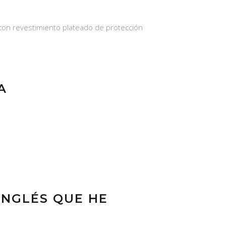
, con revestimiento plateado de protección
A
INGLÉS QUE HE