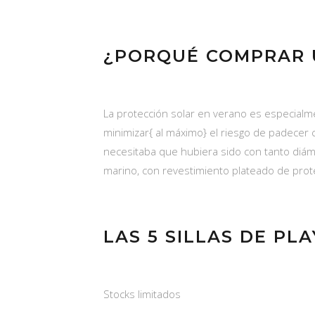
¿PORQUÉ COMPRAR U
La protección solar en verano es especialme
minimizar{ al máximo} el riesgo de padecer cá
necesitaba que hubiera sido con tanto diámet
marino, con revestimiento plateado de protecc
LAS 5 SILLAS DE PL
Stocks limitados