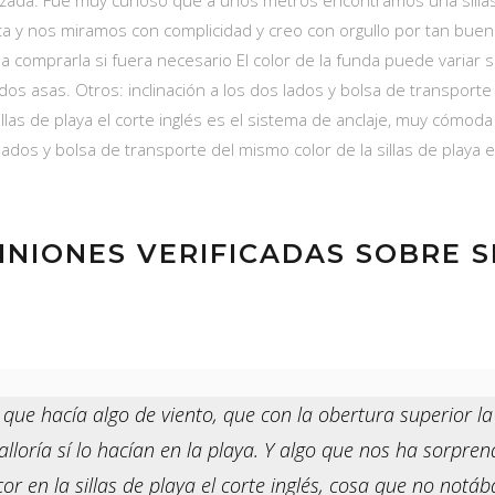
zada. Fué muy curioso que a unos metros encontramos una sillas d
nta y nos miramos con complicidad y creo con orgullo por tan bu
a comprarla si fuera necesario El color de la funda puede variar 
s asas. Otros: inclinación a los dos lados y bolsa de transporte d
illas de playa el corte inglés es el sistema de anclaje, muy cómo
ados y bolsa de transporte del mismo color de la sillas de playa el
INIONES VERIFICADAS SOBRE S
e hacía algo de viento, que con la obertura superior la si
loría sí lo hacían en la playa. Y algo que nos ha sorpre
or en la sillas de playa el corte inglés, cosa que no notá