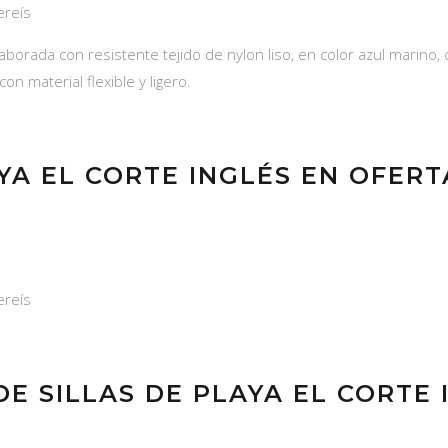
ereís
elaborada con resistente tejido de nylon liso, en color azul marino
on material flexible y ligero.
AYA EL CORTE INGLÉS EN OFERT
ereís
E SILLAS DE PLAYA EL CORTE 