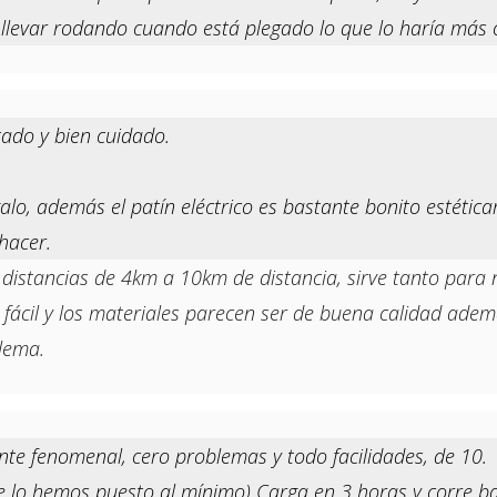
 llevar rodando cuando está plegado lo que lo haría más
ado y bien cuidado.
galo, además el patín eléctrico es bastante bonito estétic
hacer.
s distancias de 4km a 10km de distancia, sirve tanto pa
fácil y los materiales parecen ser de buena calidad ademá
blema.
iente fenomenal, cero problemas y todo facilidades, de 10.
(se lo hemos puesto al mínimo) Carga en 3 horas y corre 